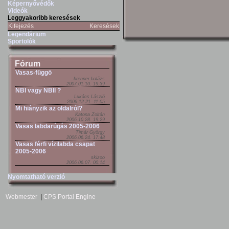
Képernyővédők
Videók
Leggyakoribb keresések
Kifejezés
Keresések
Legendárium
Sportolók
Fórum
Vasas-függö
brenner balázs
2007.01.10. 19:39
NBI vagy NBII ?
Lukács László
2006.12.21. 11:05
Mi hiányzik az oldalról?
Katona Zoltán
2006.10.28. 19:29
Vasas labdarúgás 2005-2006
Timár György
2006.06.24. 17:48
Vasas férfi vízilabda csapat
2005-2006
skizoo
2006.06.07. 00:14
Nyomtatható verzió
Webmester
|
CPS Portal Engine