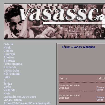
Galéria
Fórum
»
Vasas kézilabda
Hírek
Cikkek
E-Interjú
Atlétika
Birkózás
Férfi röplabda
Kézilabda
Labdarúgás
Női röplabda
Sakk
Téma
Indíto
Sí
Tenisz
Vasas nöi kézilabda
Vívás
Tihanyi
2005-2006
Vizilabda
Gábor
Klub
Vasas nöi kézilabda
Labdajátékok 2004-2005
Tihanyi
2004-2005
Vasas - Uniqa
Gábor
Athén 2004 Vasas SC eredmények