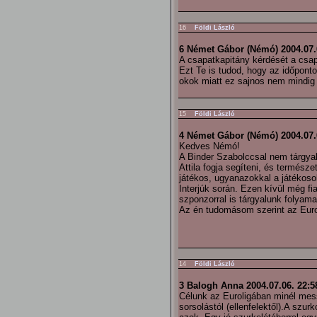
16
Földi László
6 Német Gábor (Némó) 2004.07.
A csapatkapitány kérdését a csapa
Ezt Te is tudod, hogy az időponto
okok miatt ez sajnos nem mindig
15
Földi László
4 Német Gábor (Némó) 2004.07.
Kedves Némó!
A Binder Szabolccsal nem tárgya
Attila fogja segíteni, és termész
játékos, ugyanazokkal a játékosok
Interjúk során. Ezen kívül még fi
szponzorral is tárgyalunk folyama
Az én tudomásom szerint az Eurol
14
Földi László
3 Balogh Anna 2004.07.06. 22:5
Célunk az Euroligában minél messz
sorsolástól (ellenfelektől).A szu