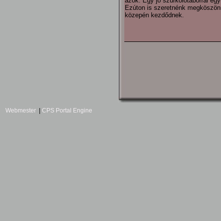
azok. Egy jó szurkolótáborral eg
Ezúton is szeretnénk megköszönni
közepén kezdődnek.
Webmester
|
CPS Portal Engine