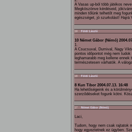
A Vasas up-ból több játékos neve
Megköszönve kérdéseid, jókívánsá
minden tőlünk telhetőt meg fogun
egészséget, jó szurkolást! Hajrá 
19
Földi László
10 Német Gábor (Némó) 2004.07
1.
A Csucsuval, Dumival, Nagy Vikto
pontos időpontot még nem tudok 
leghamarabb meg kellene ennek t
természetesen várhatók. A váloga
18
Földi László
8 Kun Tibor 2004.07.13. 16:48
Ha lehetőségeink és a körülmény
szerződéseket fogunk kötni. Köszö
17
Német Gábor (Némó)
Laci,
Tudom, hogy nem csak rajtatok mú
hogy egyeztetnek ez ügyben. Sze