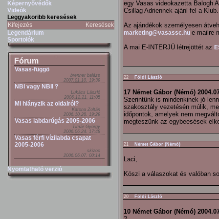
egy Vasas videokazetta Balogh 
Képernyővédők
Videók
Csillag Adriennek ajánl fel a Klub.
Leggyakoribb keresések
Kifejezés
Keresések
Az ajándékok személyesen átvehe
e-mailre 
Legendárium
marketing@vasassc.hu
Sportolók
A mai E-INTERJÚ létrejöttét az
E
Fórum
Vasas-függö
brenner balázs
22
Földi László
2007.01.10. 19:39
NBI vagy NBII ?
17 Német Gábor (Némó) 2004.07
Lukács László
2006.12.21. 11:05
Szerintünk is mindenkinek jó le
Mi hiányzik az oldalról?
szakosztály vezetésén múlik, mer
Katona Zoltán
időpontok, amelyek nem megválto
2006.10.28. 19:29
Vasas labdarúgás 2005-2006
megteszünk az egybeesések elke
Timár György
2006.06.24. 17:48
Vasas férfi vízilabda csapat
2005-2006
21
Német Gábor (Némó)
skizoo
2006.06.07. 00:14
Laci,
Nyomtatható verzió
Köszi a válaszokat és valóban so
20
Földi László
10 Német Gábor (Némó) 2004.07
2.