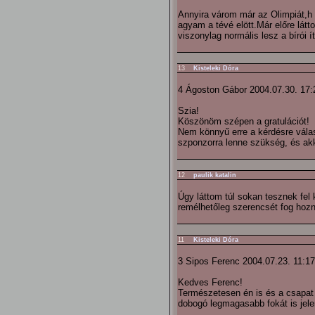
Annyira várom már az Olimpiát,h
agyam a tévé elött.Már előre látt
viszonylag normális lesz a bírói í
13
Kisteleki Dóra
4 Ágoston Gábor 2004.07.30. 17:
Szia!
Köszönöm szépen a gratulációt!
Nem könnyű erre a kérdésre válas
szponzorra lenne szükség, és akko
12
paulik katalin
Úgy láttom túl sokan tesznek fel
remélhetőleg szerencsét fog hozn
11
Kisteleki Dóra
3 Sipos Ferenc 2004.07.23. 11:17
Kedves Ferenc!
Természetesen én is és a csapat 
dobogó legmagasabb fokát is jelen