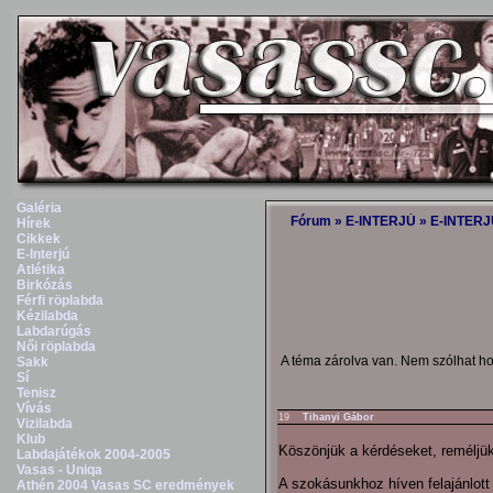
Galéria
Fórum
»
E-INTERJÚ
»
E-INTERJÚ
Hírek
Cikkek
E-Interjú
Atlétika
Birkózás
Férfi röplabda
Kézilabda
Labdarúgás
Női röplabda
A téma zárolva van. Nem szólhat h
Sakk
Sí
Tenisz
Vívás
19
Tihanyi Gábor
Vizilabda
Klub
Köszönjük a kérdéseket, reméljük
Labdajátékok 2004-2005
Vasas - Uniqa
A szokásunkhoz híven felajánlott 
Athén 2004 Vasas SC eredmények