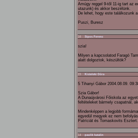
Amúgy reggel 9-től 11-ig tart az 
utazunk) és akkor beszélünk.
De lehet, hogy este találkozunk a
Puszi, Buresz
16
Sipos Ferenc
szia!
Milyen a kapcsolatod Faragó Tam
alatt dolgoztok, készültök?
15
Kisteleki Dóra
5 Tihanyi Gábor 2004.08.09. 09:3
Szia Gábor!
A Dunaújvárosi Főiskola az egye
feltételeket bármely csapatnál, ak
Mindenképpen a legjobb formámat
egyedül megyek ez nem befolyáso
Patríciát és Tomaskovits Esztert.
14
paulik katalin