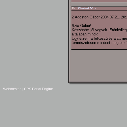
10
Kisteleki Dóra
2 Ágoston Gábor 2004.07.21. 20:
Szia Gábor!
Köszönöm jól vagyok. Erőnlétileg
általában mindig.
Úgy érzem a felkészülés alatt me
természetesen mindent megteszün
Webmester
|
CPS Portal Engine