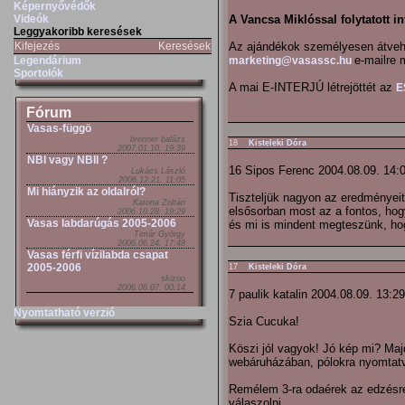
Képernyővédők
Videók
A Vancsa Miklóssal folytatott i
Leggyakoribb keresések
Kifejezés
Keresések
Az ajándékok személyesen átvehe
e-mailre 
Legendárium
marketing@vasassc.hu
Sportolók
A mai E-INTERJÚ létrejöttét az
E
Fórum
Vasas-függö
brenner balázs
18
Kisteleki Dóra
2007.01.10. 19:39
NBI vagy NBII ?
16 Sipos Ferenc 2004.08.09. 14:
Lukács László
2006.12.21. 11:05
Mi hiányzik az oldalról?
Tiszteljük nagyon az eredményeit 
Katona Zoltán
elsősorban most az a fontos, hogy
2006.10.28. 19:29
Vasas labdarúgás 2005-2006
és mi is mindent megteszünk, hog
Timár György
2006.06.24. 17:48
Vasas férfi vízilabda csapat
2005-2006
17
Kisteleki Dóra
skizoo
2006.06.07. 00:14
7 paulik katalin 2004.08.09. 13:29
Nyomtatható verzió
Szia Cucuka!
Köszi jól vagyok! Jó kép mi? Majd
webáruházában, pólokra nyomtatv
Remélem 3-ra odaérek az edzésre
válaszolni.