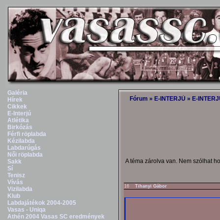
Galéria
Fórum
»
E-INTERJÚ
»
E-INTERJÚ
Hírek
Cikkek
E-Interjú
Atlétika
Birkózás
Férfi röplabda
Kézilabda
Labdarúgás
Női röplabda
A téma zárolva van. Nem szólhat h
Sakk
Sí
Tenisz
Vívás
16
Tihanyi Gábor
Vizilabda
Klub
Labdajátékok 2004-2005
Vasas - Uniqa
Athén 2004 Vasas SC eredmények