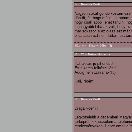
14
Nemcsik Zsolt
Nagyon sokat gondolkoztam ezen
döntőt, és hogy mégis kikaptam, 
hogy csak abból lehet tanulni, h
legnagyobb hiba az volt, hogy az 
már sokszor, s az olasz ezt már 
pillanaban ezt nem láttam tisztán,
Elôzmény:
Tihanyi Gábor (9)
13
Tóth Noémi Marianna
Hát akkor, jó pihenést!
És sikeres felkészülést!
Addig nem „zavarlak”! :)
Hali, Noémi
12
Nemcsik Zsolt
Drága Noémi!
Legközelebb a decemberi Magyar 
térképről, kikapcsolom a telefo
rendezvényeken, illetve email cím