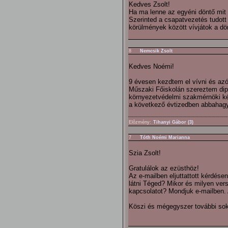
Kedves Zsolt!
Ha ma lenne az egyéni döntő mit
Szerinted a csapatvezetés tudott
körülmények között vívjátok a dö
8
Nemcsik Zsolt
Kedves Noémi!
9 évesen kezdtem el vívni és az
Műszaki Főiskolán szereztem di
környezetvédelmi szakmérnöki kép
a következő évtizedben abbahagy
Elôzmény:
Tihanyi Gábor (3)
7
Tóth Noémi Marianna
Szia Zsolt!
Gratulálok az ezüsthöz!
Az e-mailben eljuttattott kérdése
látni Téged? Mikor és milyen ver
kapcsolatot? Mondjuk e-mailben.
Köszi és mégegyszer további sok