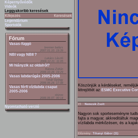
Képernyővédők
Videók
Leggyakoribb keresések
Kifejezés
Keresések
Legendárium
Sportolók
Fórum
Vasas-függö
brenner balázs
2007.01.10. 19:39
NBI vagy NBII ?
Lukács László
2006.12.21. 11:05
Mi hiányzik az oldalról?
Katona Zoltán
2006.10.28. 19:29
Vasas labdarúgás 2005-2006
Timár György
2006.06.24. 17:48
Köszönjük a kérdéseket, reméljük
Vasas férfi vízilabda csapat
létrejöttét az
ESMC Executive Con
2005-2006
skizoo
2006.06.07. 00:14
15
Nemcsik Zsolt
Nyomtatható verzió
Nagyon sok sporteseményre tudtun
fajta a magyar, akkreditáltuk ma
vízilabda mérkőzésen, és a kaja
Elôzmény:
Tihanyi Gábor (11)