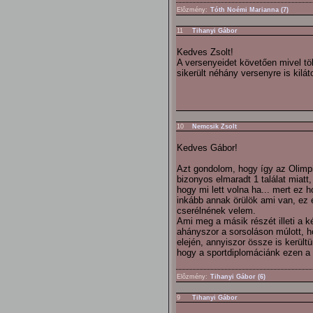
Elôzmény:
Tóth Noémi Marianna (7)
11
Tihanyi Gábor
Kedves Zsolt!
A versenyeidet követően mivel töl
sikerült néhány versenyre is kilá
10
Nemcsik Zsolt
Kedves Gábor!
Azt gondolom, hogy így az Olimp
bizonyos elmaradt 1 találat miat
hogy mi lett volna ha... mert ez 
inkább annak örülök ami van, ez
cserélnének velem.
Ami meg a másik részét illeti a k
ahányszor a sorsoláson múlott, 
elején, annyiszor össze is kerül
hogy a sportdiplomáciánk ezen a 
Elôzmény:
Tihanyi Gábor (6)
9
Tihanyi Gábor