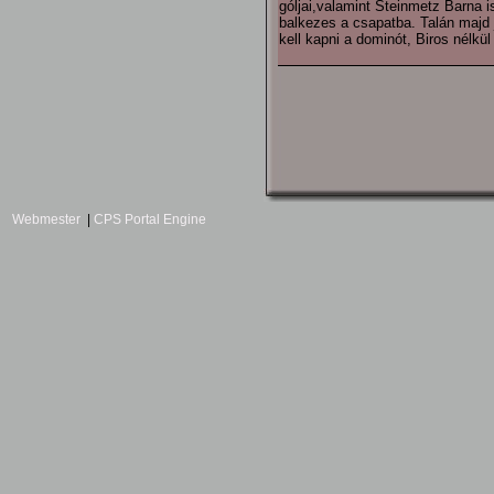
góljai,valamint Steinmetz Barna is
balkezes a csapatba. Talán majd jö
kell kapni a dominót, Biros nélkü
Webmester
|
CPS Portal Engine