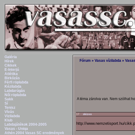
Galéria
Fórum
»
Vasas vízilabda
»
Vasas
Hírek
Cikkek
E-Interjú
Atlétika
Birkózás
Férfi röplabda
Kézilabda
Labdarúgás
Női röplabda
A téma zárolva van. Nem szólhat h
Sakk
Sí
Tenisz
Vívás
17
skizoo
Vizilabda
Klub
http://www.nemzetisport.hu/cikk.
Labdajátékok 2004-2005
Vasas - Uniqa
Athén 2004 Vasas SC eredmények