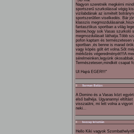
Nagyon szeretnék megkérni minde
sportszerű szurkolással végig k
vizilabdának az ismételt botrán
sportszerűtlen viselkedés. Bár 
klasszis megmozdulásainak,hiszen
fantasztikus sportban a világ le
benne,hogy sok Vasas szurkoló sz
megmozdulásait láthatja.Több sz
pofon kaptam és természetesen v
sportban ,és benne is marad örö
vagy köpés gólt ért volna.Sőt m
mérkőzés végeredményét!!!A meccs
sérelmeinken,legyünk okosabbak
Természetesen,mindkét csapat fo
UI:Hajrá EGER!!!"
9
Surman Balázs
A Domino és a Vasas közt egyér
első balhéja. Ugyanannyi eltiltá
visszaütni, mi lett volna a vigyor
neki...
8
bozzay krisztián
Hello Kiki vagyok Szombathelyről