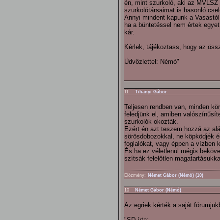
én, mint szurkoló, aki az MVLSZ s
szurkolótársaimat is hasonló csel
Annyi mindent kapunk a Vasastól,
ha a büntetéssel nem értek egyet.
kár.
Kérlek, tájékoztass, hogy az össz
Üdvözlettel: Némó"
11
Tihanyi Gábor
Teljesen rendben van, minden kör
feledjünk el, amiben valószínűsí
szurkolók okozták.
Ezért én azt teszem hozzá az alá
sörösdobozokkal, ne köpködjék és 
foglalókat, vagy éppen a vízben 
És ha ez véletlenül mégis bekövet
szítsák felelőtlen magatartásukk
Elôzmény:
Német Gábor (Némó) (10)
10
Német Gábor (Némó)
Az egriek kérték a saját fórumjuk
"SD írta: