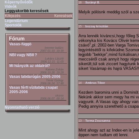
Képernyővédők
16
Surányi B.
Videók
Leggyakoribb keresések
Melyik pólósnk meddig szól a sz
Kifejezés
Keresések
Legendárium
Sportolók
15
bozzay krisztián
Arra lennék kiváncsi,hogy főleg 
Fórum
vékonyka kis Kovács Olivér kemén
Vasas-függö
csávó",pl.:2002-ben Varga Tomiva
brenner balázs
legyintésétől is kifeküdne.Szomo
2007.01.10. 19:39
legjobb "bekkje",mind fizikálisa
NBI vagy NBII ?
meccséről csak annyit hogy rége
Lukács László
2006.12.21. 11:05
sikerült,túl sok ziccert hagytu
Mi hiányzik az oldalról?
sikert Vasárnap és hajrá VASAS!!
Katona Zoltán
2006.10.28. 19:29
Vasas labdarúgás 2005-2006
Timár György
14
Ambrus Tibor
2006.06.24. 17:48
Vasas férfi vízilabda csapat
2005-2006
Kezdem baromira unni a Dominót
skizoo
Nekünk akkor sem megy ha mi va
2006.06.07. 00:14
vagyunk. A Vasas úgy ahogy van 
Pedig annyira szerethető a csapa
Nyomtatható verzió
13
Torma Zsuzsanna
Mint ahogy azt az Index-en is jel
éppen nem tudtam ott lenni.