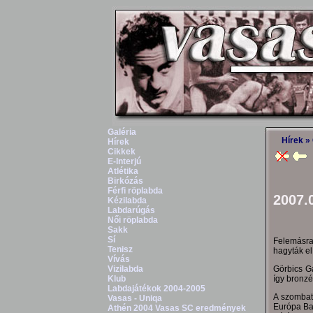
Galéria
Hírek
» 
Hírek
Cikkek
E-Interjú
Atlétika
Birkózás
Férfi röplabda
2007.
Kézilabda
Labdarúgás
Női röplabda
Sakk
Sí
Felemásra
Tenisz
hagyták el 
Vívás
Görbics G
Vizilabda
így bronzé
Klub
Labdajátékok 2004-2005
A szombat
Vasas - Uniqa
Európa Baj
Athén 2004 Vasas SC eredmények