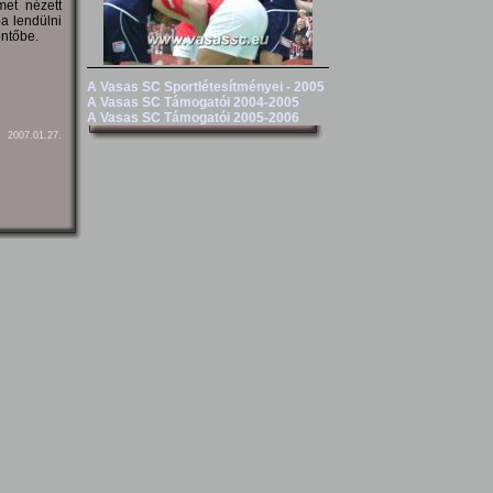
met nézett
ba lendülni
öntőbe.
A Vasas SC Sportlétesítményei - 2005
A Vasas SC Támogatói 2004-2005
A Vasas SC Támogatói 2005-2006
2007.01.27.