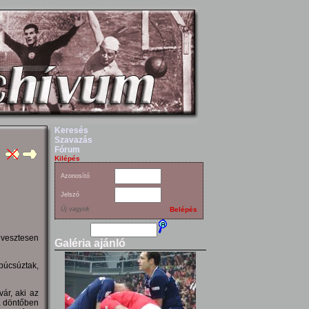
Keresés
Szavazás
Fórum
Kilépés
Azonosító
Jelszó
Új vagyok
Belépés
 vesztesen
Galéria ajánló
búcsúztak,
ár, aki az
a döntőben