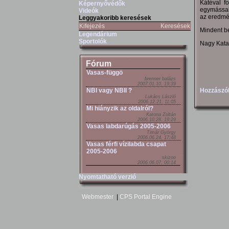
Kátéval f
Képernyővédők
egymással 
Videók
az eredmén
Leggyakoribb keresések
Kifejezés
Keresések
Mindent be
Legendárium
Sportolók
Nagy Kata
Fórum
Vasas-függö
brenner balázs
2007.01.10. 19:39
Hozzászól
NBI vagy NBII ?
Lukács László
2006.12.21. 11:05
Mi hiányzik az oldalról?
Katona Zoltán
2006.10.28. 19:29
Vasas labdarúgás 2005-2006
Timár György
2006.06.24. 17:48
Vasas férfi vízilabda csapat
2005-2006
skizoo
2006.06.07. 00:14
Nyomtatható verzió
Webmester
|
CPS Portal Engine