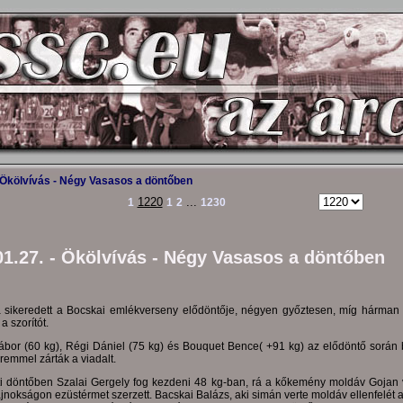
Ökölvívás - Négy Vasasos a döntőben
1220
...
1
1
2
1230
01.27. - Ökölvívás - Négy Vasasos a döntőben
 sikeredett a Bocskai emlékverseny elődöntője, négyen győztesen, míg hárman
a szorítót.
ábor (60 kg), Régi Dániel (75 kg) és Bouquet Bence( +91 kg) az elődöntő során 
remmel zárták a viadalt.
i döntőben Szalai Gergely fog kezdeni 48 kg-ban, rá a kőkemény moldáv Gojan v
nokságon ezüstérmet szerzett. Bacskai Balázs, aki simán verte moldáv ellenfelét 