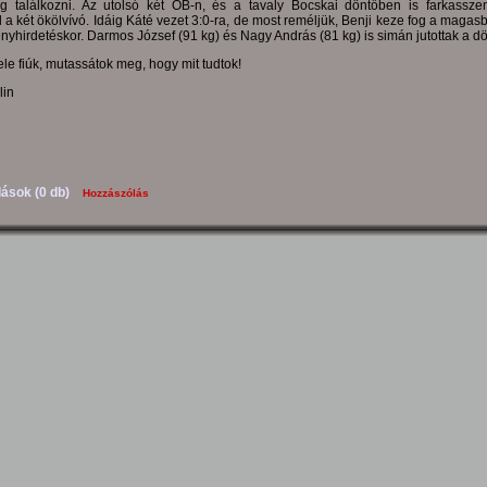
og találkozni. Az utolsó két OB-n, és a tavaly Bocskai döntőben is farkassze
a két ökölvívó. Idáig Káté vezet 3:0-ra, de most reméljük, Benji keze fog a magas
yhirdetéskor. Darmos József (91 kg) és Nagy András (81 kg) is simán jutottak a d
le fiúk, mutassátok meg, hogy mit tudtok!
lin
ások (0 db)
Hozzászólás