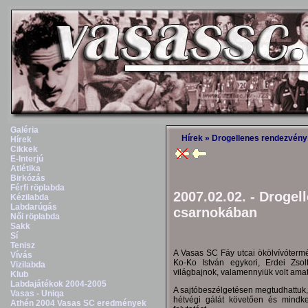
Galéria
Hírek
» Drogellenes rendezvény
Hírek
Cikkek
E-Interjú
Atlétika
Birkózás
Férfi röplabda
2007.02.02. - Droge
Kézilabda
Labdarúgás
csarnokában
Női röplabda
Sakk
Sí
Tenisz
A Vasas SC Fáy utcai ökölvívóte
Vívás
Ko-Ko István egykori, Erdei Zsol
Vizilabda
világbajnok, valamennyiük volt amatő
Klub
Labdajátékok 2004-2005
A sajtóbeszélgetésen megtudhattuk, 
Vasas - Uniqa
hétvégi gálát követően és mindke
Athén 2004 Vasas SC eredmények