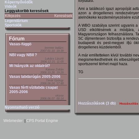
folytatást.
Képernyővédők
Videók
Ami a találkozó igazi apropóját ad
Leggyakoribb keresések
azon a drogellenes rendezvényen
Kifejezés
Keresések
alelnökeke kezdeményezésére ezút
Legendárium
Sportolók
A WBO szabálya szerint ugyanis a s
USD elköltésének a módjára, 
Magyarországon felhasználásra. T
Fórum
SC díjmentesen biztosítja a rende
budapesti és pest-megyei ifjú ök
Vasas-függö
drogellenes küzdelemből.
brenner balázs
2007.01.10. 19:39
NBI vagy NBII ?
A már említetteken kívül további ne
Lukács László
megismerkedhetnek és elbeszélgeth
2006.12.21. 11:05
sportszerrel térhet majd haza.
Mi hiányzik az oldalról?
Katona Zoltán
TG
2006.10.28. 19:29
Vasas labdarúgás 2005-2006
Timár György
2006.06.24. 17:48
Vasas férfi vízilabda csapat
2005-2006
skizoo
2006.06.07. 00:14
Hozzászólások (3 db)
Hozzászólás
Nyomtatható verzió
Webmester
|
CPS Portal Engine