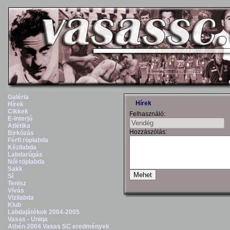
Galéria
Hírek
Hírek
Cikkek
Felhasználó:
E-Interjú
Atlétika
Hozzászólás:
Birkózás
Férfi röplabda
Kézilabda
Labdarúgás
Női röplabda
Sakk
Sí
Tenisz
Vívás
Vizilabda
Klub
Labdajátékok 2004-2005
Vasas - Uniqa
Athén 2004 Vasas SC eredmények