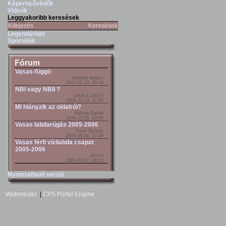
Képernyővédők
Videók
Leggyakoribb keresések
Kifejezés
Keresések
Legendárium
Sportolók
Fórum
Vasas-függö
brenner balázs
2007.01.10. 19:39
NBI vagy NBII ?
Lukács László
2006.12.21. 11:05
Mi hiányzik az oldalról?
Katona Zoltán
2006.10.28. 19:29
Vasas labdarúgás 2005-2006
Timár György
2006.06.24. 17:48
Vasas férfi vízilabda csapat
2005-2006
skizoo
2006.06.07. 00:14
Nyomtatható verzió
Webmester
|
CPS Portal Engine