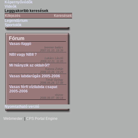
Képernyővédők
Videók
Leggyakoribb keresések
Kifejezés
Keresések
Legendárium
Sportolók
Fórum
Vasas-függö
brenner balázs
2007.01.10. 19:39
NBI vagy NBII ?
Lukács László
2006.12.21. 11:05
Mi hiányzik az oldalról?
Katona Zoltán
2006.10.28. 19:29
Vasas labdarúgás 2005-2006
Timár György
2006.06.24. 17:48
Vasas férfi vízilabda csapat
2005-2006
skizoo
2006.06.07. 00:14
Nyomtatható verzió
Webmester
|
CPS Portal Engine