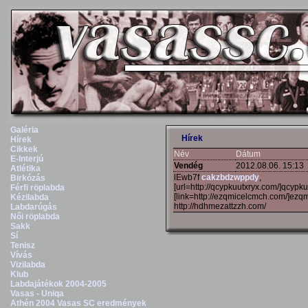
Galéria
Hírek
Hírek
Cikkek
Név
Dátum
E-Interjú
Vendég
2012.08.06. 15:13
Atlétika
lEwb7f
cakzbdzwppdy
,
Birkózás
[url=http://qcypkuutxryx.com/]qcypkuu
Férfi röplabda
[link=http://ezqmicelcmch.com/]ezqm
Kézilabda
http://hdhmezattzzh.com/
Labdarúgás
Női röplabda
Sakk
Sí
Tenisz
Vívás
Vizilabda
Klub
Labdajátékok 2004-2005
Vasas - Uniqa
Athén 2004 Vasas SC eredmények