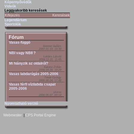
Képernyővédők
Videók
Leggyakoribb keresések
Kifejezés
Keresések
Legendárium
Sportolók
Fórum
Vasas-függö
brenner balázs
2007.01.10. 19:39
NBI vagy NBII ?
Lukács László
2006.12.21. 11:05
Mi hiányzik az oldalról?
Katona Zoltán
2006.10.28. 19:29
Vasas labdarúgás 2005-2006
Timár György
2006.06.24. 17:48
Vasas férfi vízilabda csapat
2005-2006
skizoo
2006.06.07. 00:14
Nyomtatható verzió
Webmester
|
CPS Portal Engine