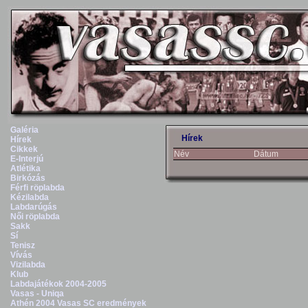
Galéria
Hírek
Hírek
Cikkek
Név
Dátum
E-Interjú
Atlétika
Birkózás
Férfi röplabda
Kézilabda
Labdarúgás
Női röplabda
Sakk
Sí
Tenisz
Vívás
Vizilabda
Klub
Labdajátékok 2004-2005
Vasas - Uniqa
Athén 2004 Vasas SC eredmények