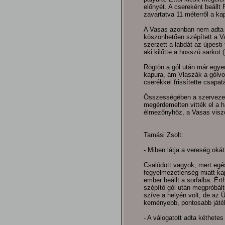
előnyét. A csereként beállt 
zavartatva 11 méterről a ka
A Vasas azonban nem adta 
köszönhetően szépített a V
szerzett a labdát az újpesti
aki kilőtte a hosszú sarkot.(
Rögtön a gól után már egyenl
kapura, ám Vlaszák a gólvo
cserékkel frissítette csapat
Összességében a szervezet
megérdemelten vitték el a h
élmezőnyhöz, a Vasas viszo
Tamási Zsolt:
- Miben látja a vereség okát
Csalódott vagyok, mert egé
fegyelmezetlenség miatt kap
ember beállt a sorfalba. Érth
szépítő gól után megpróbáltu
szíve a helyén volt, de az 
keményebb, pontosabb játék
- A válogatott adta kéthete