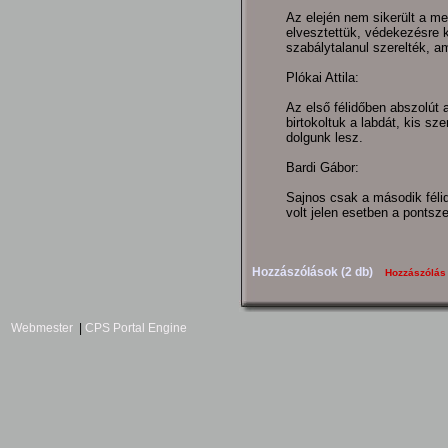
Az elején nem sikerült a me
elvesztettük, védekezésre k
szabálytalanul szerelték, a
Plókai Attila:
Az első félidőben abszolút 
birtokoltuk a labdát, kis s
dolgunk lesz.
Bardi Gábor:
Sajnos csak a második félid
volt jelen esetben a pontsze
Hozzászólások (2 db)
Hozzászólás
Webmester
|
CPS Portal Engine