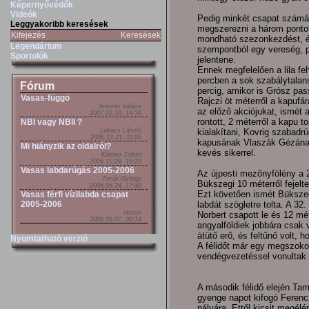
Képernyővédők
Videók
Pedig minkét csapat számára
Leggyakoribb keresések
megszerezni a három pontot
Kifejezés
Keresések
mondható szezonkezdést, és
Legendárium
szempontból egy vereség, p
Sportolók
jelentene.
Ennek megfelelően a lila feh
percben a sok szabálytalan
Fórum
percig, amikor is Grósz pa
Vasas-függö
Rajczi öt méterről a kapufá
brenner balázs
az előző akciójukat, ismét 
2007.01.10. 19:39
rontott, 2 méterről a kapu t
NBI vagy NBII ?
Lukács László
kialakítani, Kovrig szabad
2006.12.21. 11:05
kapusának Vlaszák Gézának.
Mi hiányzik az oldalról?
kevés sikerrel.
Katona Zoltán
2006.10.28. 19:29
Vasas labdarúgás 2005-2006
Az újpesti mezőnyfölény a 22
Timár György
Bükszegi 10 méterről fejelt
2006.06.24. 17:48
Ezt követően ismét Bükszegi
Vasas férfi vízilabda csapat
2005-2006
labdát szögletre tolta. A 32.
skizoo
Norbert csapott le és 12 mét
2006.06.07. 00:14
angyalföldiek jobbára csak
átütő erő, és feltűnő volt,
Nyomtatható verzió
A félidőt már egy megszokott
vendégvezetéssel vonultak 
A második félidő elején Tam
gyenge napot kifogó Ferencz
pályára. Ettől kicsit megél