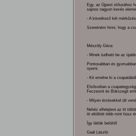
Egy, az Újpest stílusához h
sajnos nagyon kevés elemet 
- A következő két mérkőzés
Szeretném hinni, hogy a csap
Mészöly Géza:
- Minek tudható be az újab
Pontosabban és gyorsabban j
nyerni.
- Kit emelne ki a csapatábó
Elsősorban a csapategységbe
Feczesint és Bükszegit eml
- Milyen érzésekkel ült ve
Nehéz elfelejteni az itt tölt
itt eltöltött több mint húsz é
Így látták belülről
Gaál László: