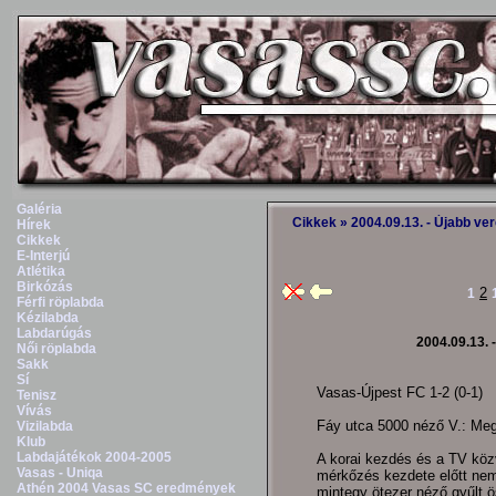
Galéria
Cikkek
» 2004.09.13. - Újabb ver
Hírek
Cikkek
E-Interjú
Atlétika
Birkózás
2
1
Férfi röplabda
Kézilabda
Labdarúgás
2004.09.13. 
Női röplabda
Sakk
Sí
Vasas-Újpest FC 1-2 (0-1)
Tenisz
Vívás
Fáy utca 5000 néző V.: Meg
Vizilabda
Klub
Labdajátékok 2004-2005
A korai kezdés és a TV közv
Vasas - Uniqa
mérkőzés kezdete előtt nem 
Athén 2004 Vasas SC eredmények
mintegy ötezer néző gyűlt 