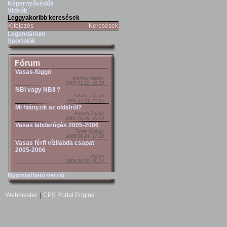
Képernyővédők
Videók
Leggyakoribb keresések
Kifejezés
Keresések
Legendárium
Sportolók
Fórum
Vasas-függö
brenner balázs
2007.01.10. 19:39
NBI vagy NBII ?
Lukács László
2006.12.21. 11:05
Mi hiányzik az oldalról?
Katona Zoltán
2006.10.28. 19:29
Vasas labdarúgás 2005-2006
Timár György
2006.06.24. 17:48
Vasas férfi vízilabda csapat
2005-2006
skizoo
2006.06.07. 00:14
Nyomtatható verzió
Webmester
|
CPS Portal Engine