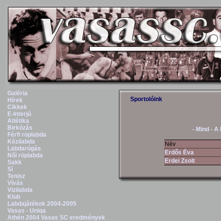
Galéria
Sportolóink
Hírek
Cikkek
E-Interjú
Atlétika
Birkózás
- Mind -
A
Férfi röplabda
Kézilabda
Név
Labdarúgás
Erdős Éva
Női röplabda
Erdei Zsolt
Sakk
Sí
Tenisz
Vívás
Vizilabda
Klub
Labdajátékok 2004-2005
Vasas - Uniqa
Athén 2004 Vasas SC eredmények