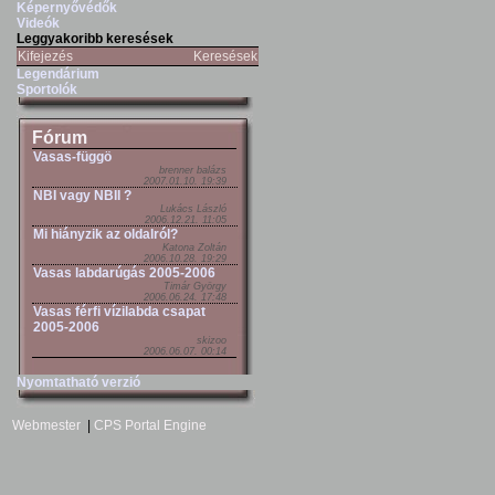
Képernyővédők
Videók
Leggyakoribb keresések
Kifejezés
Keresések
Legendárium
Sportolók
Fórum
Vasas-függö
brenner balázs
2007.01.10. 19:39
NBI vagy NBII ?
Lukács László
2006.12.21. 11:05
Mi hiányzik az oldalról?
Katona Zoltán
2006.10.28. 19:29
Vasas labdarúgás 2005-2006
Timár György
2006.06.24. 17:48
Vasas férfi vízilabda csapat
2005-2006
skizoo
2006.06.07. 00:14
Nyomtatható verzió
Webmester
|
CPS Portal Engine