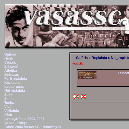
Galéria
Galéria
»
Roplabda
»
Noi_ropla
Hírek
Cikkek
wget.list
E-Interjú
Atlétika
Felnott
Birkózás
Férfi röplabda
Kézilabda
Labdarúgás
Női röplabda
Sakk
Sí
Tenisz
Vívás
Vizilabda
Klub
Labdajátékok 2004-2005
Vasas - Uniqa
Athén 2004 Vasas SC eredmények