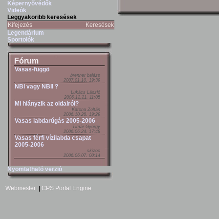
Képernyővédők
Videók
Leggyakoribb keresések
Kifejezés
Keresések
Legendárium
Sportolók
Fórum
Vasas-függö
brenner balázs
2007.01.10. 19:39
NBI vagy NBII ?
Lukács László
2006.12.21. 11:05
Mi hiányzik az oldalról?
Katona Zoltán
2006.10.28. 19:29
Vasas labdarúgás 2005-2006
Timár György
2006.06.24. 17:48
Vasas férfi vízilabda csapat
2005-2006
skizoo
2006.06.07. 00:14
Nyomtatható verzió
Webmester
|
CPS Portal Engine