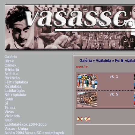
Galéria
Galéria
»
Vizilabda
»
Ferfi_vizil
Hírek
Cikkek
wget.list
E-Interjú
Atlétika
vk_1
Birkózás
Férfi röplabda
Kézilabda
Labdarúgás
vk_5
Női röplabda
Sakk
Sí
Tenisz
Vívás
Vizilabda
Klub
Labdajátékok 2004-2005
Vasas - Uniqa
Athén 2004 Vasas SC eredmények