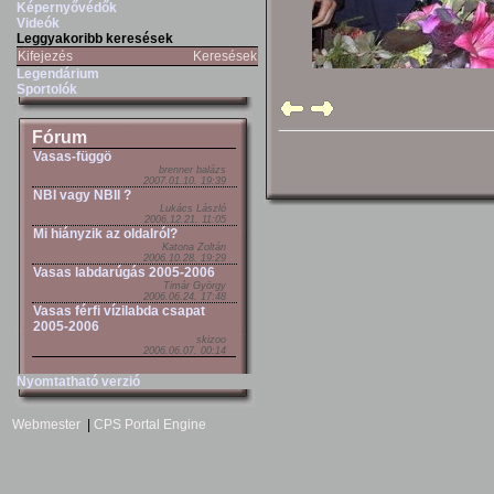
Képernyővédők
Videók
Leggyakoribb keresések
Kifejezés
Keresések
Legendárium
Sportolók
Fórum
Vasas-függö
brenner balázs
2007.01.10. 19:39
NBI vagy NBII ?
Lukács László
2006.12.21. 11:05
Mi hiányzik az oldalról?
Katona Zoltán
2006.10.28. 19:29
Vasas labdarúgás 2005-2006
Timár György
2006.06.24. 17:48
Vasas férfi vízilabda csapat
2005-2006
skizoo
2006.06.07. 00:14
Nyomtatható verzió
Webmester
|
CPS Portal Engine