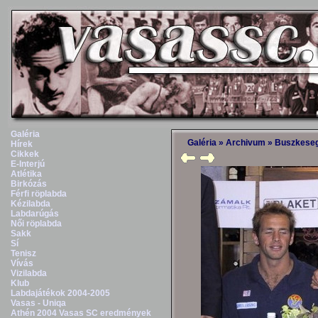
Galéria
Galéria
»
Archivum
»
Buszkese
Hírek
Cikkek
E-Interjú
Atlétika
Birkózás
Férfi röplabda
Kézilabda
Labdarúgás
Női röplabda
Sakk
Sí
Tenisz
Vívás
Vizilabda
Klub
Labdajátékok 2004-2005
Vasas - Uniqa
Athén 2004 Vasas SC eredmények