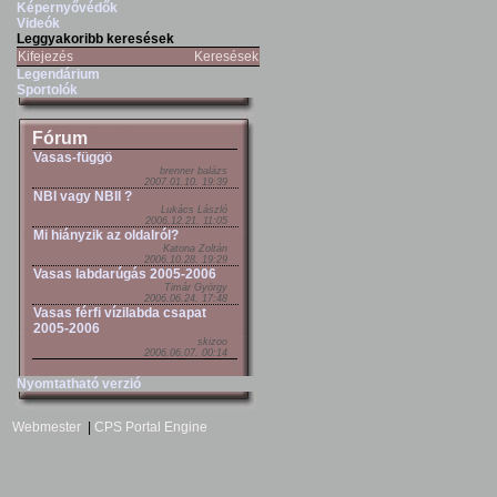
Képernyővédők
Videók
Leggyakoribb keresések
Kifejezés
Keresések
Legendárium
Sportolók
Fórum
Vasas-függö
brenner balázs
2007.01.10. 19:39
NBI vagy NBII ?
Lukács László
2006.12.21. 11:05
Mi hiányzik az oldalról?
Katona Zoltán
2006.10.28. 19:29
Vasas labdarúgás 2005-2006
Timár György
2006.06.24. 17:48
Vasas férfi vízilabda csapat
2005-2006
skizoo
2006.06.07. 00:14
Nyomtatható verzió
Webmester
|
CPS Portal Engine