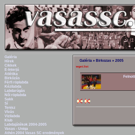
Galéria
Galéria
»
Birkozas
»
2005
Hírek
Cikkek
wget.list
E-Interjú
Atlétika
Felnott
Birkózás
Férfi röplabda
Kézilabda
Labdarúgás
Női röplabda
Sakk
Sí
Tenisz
Vívás
Vizilabda
Klub
Labdajátékok 2004-2005
Vasas - Uniqa
Athén 2004 Vasas SC eredmények