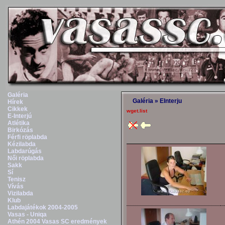
Galéria
Galéria
»
EInterju
Hírek
Cikkek
wget.list
E-Interjú
Atlétika
Birkózás
Férfi röplabda
Kézilabda
Labdarúgás
Női röplabda
Sakk
Sí
Tenisz
Vívás
Vizilabda
Klub
Labdajátékok 2004-2005
Vasas - Uniqa
Athén 2004 Vasas SC eredmények