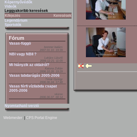
Képernyővédők
Videók
Leggyakoribb keresések
Kifejezés
Keresések
Legendárium
Sportolók
Fórum
Vasas-függö
brenner balázs
2007.01.10. 19:39
NBI vagy NBII ?
Lukács László
2006.12.21. 11:05
Mi hiányzik az oldalról?
Katona Zoltán
2006.10.28. 19:29
Vasas labdarúgás 2005-2006
Timár György
2006.06.24. 17:48
Vasas férfi vízilabda csapat
2005-2006
skizoo
2006.06.07. 00:14
Nyomtatható verzió
Webmester
|
CPS Portal Engine