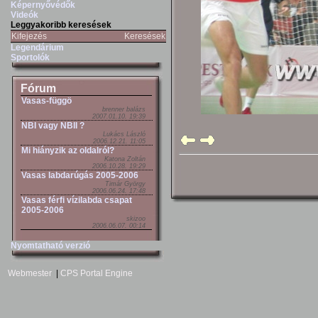
Képernyővédők
Videók
Leggyakoribb keresések
Kifejezés
Keresések
Legendárium
Sportolók
Fórum
Vasas-függö
brenner balázs
2007.01.10. 19:39
NBI vagy NBII ?
Lukács László
2006.12.21. 11:05
Mi hiányzik az oldalról?
Katona Zoltán
2006.10.28. 19:29
Vasas labdarúgás 2005-2006
Timár György
2006.06.24. 17:48
Vasas férfi vízilabda csapat
2005-2006
skizoo
2006.06.07. 00:14
Nyomtatható verzió
Webmester
|
CPS Portal Engine