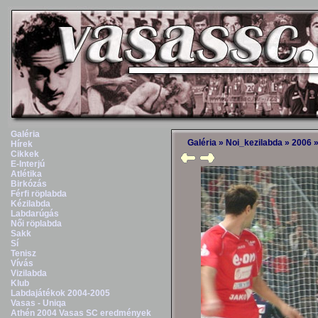
Galéria
Galéria
»
Noi_kezilabda
»
2006
Hírek
Cikkek
E-Interjú
Atlétika
Birkózás
Férfi röplabda
Kézilabda
Labdarúgás
Női röplabda
Sakk
Sí
Tenisz
Vívás
Vizilabda
Klub
Labdajátékok 2004-2005
Vasas - Uniqa
Athén 2004 Vasas SC eredmények