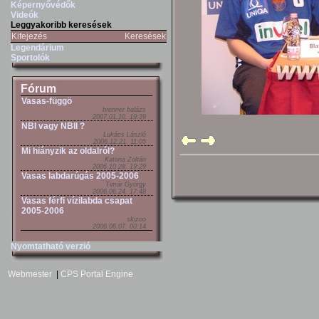
Képernyővédők
Videók
Leggyakoribb keresések
Kifejezés
Keresések
Legendárium
Sportolók
Fórum
Vasas-függö
brenner balázs
2007.01.10. 19:39
NBI vagy NBII ?
Lukács László
2006.12.21. 11:05
Mi hiányzik az oldalról?
Katona Zoltán
2006.10.28. 19:29
Vasas labdarúgás 2005-2006
Timár György
2006.06.24. 17:48
Vasas férfi vízilabda csapat
2005-2006
skizoo
2006.06.07. 00:14
Nyomtatható verzió
Webmester
|
CPS Portal Engine