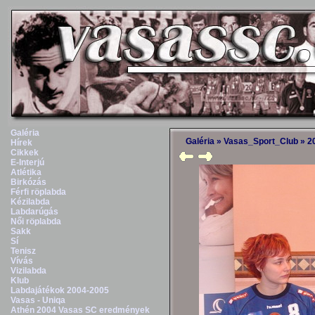
Galéria
Galéria
»
Vasas_Sport_Club
»
2
Hírek
Cikkek
E-Interjú
Atlétika
Birkózás
Férfi röplabda
Kézilabda
Labdarúgás
Női röplabda
Sakk
Sí
Tenisz
Vívás
Vizilabda
Klub
Labdajátékok 2004-2005
Vasas - Uniqa
Athén 2004 Vasas SC eredmények