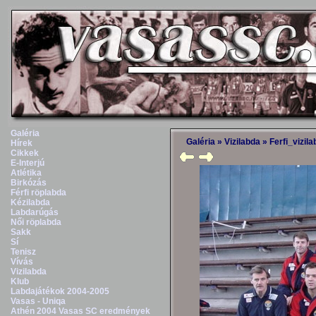
Galéria
Galéria
»
Vizilabda
»
Ferfi_vizil
Hírek
Cikkek
E-Interjú
Atlétika
Birkózás
Férfi röplabda
Kézilabda
Labdarúgás
Női röplabda
Sakk
Sí
Tenisz
Vívás
Vizilabda
Klub
Labdajátékok 2004-2005
Vasas - Uniqa
Athén 2004 Vasas SC eredmények