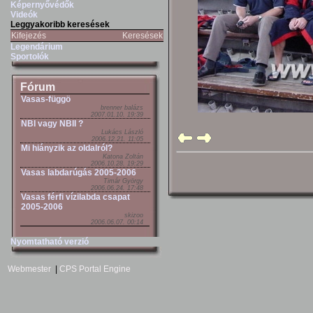
Képernyővédők
Videók
Leggyakoribb keresések
Kifejezés
Keresések
Legendárium
Sportolók
Fórum
Vasas-függö
brenner balázs
2007.01.10. 19:39
NBI vagy NBII ?
Lukács László
2006.12.21. 11:05
Mi hiányzik az oldalról?
Katona Zoltán
2006.10.28. 19:29
Vasas labdarúgás 2005-2006
Timár György
2006.06.24. 17:48
Vasas férfi vízilabda csapat
2005-2006
skizoo
2006.06.07. 00:14
Nyomtatható verzió
Webmester
|
CPS Portal Engine