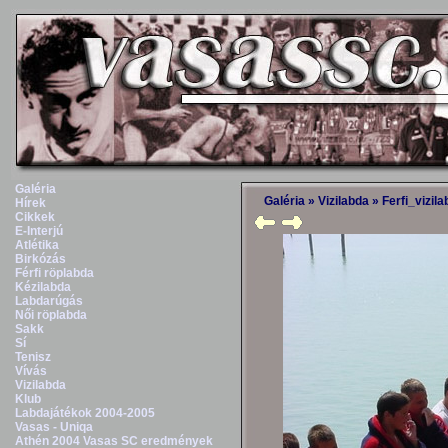
Galéria
Galéria
»
Vizilabda
»
Ferfi_vizil
Hírek
Cikkek
E-Interjú
Atlétika
Birkózás
Férfi röplabda
Kézilabda
Labdarúgás
Női röplabda
Sakk
Sí
Tenisz
Vívás
Vizilabda
Klub
Labdajátékok 2004-2005
Vasas - Uniqa
Athén 2004 Vasas SC eredmények