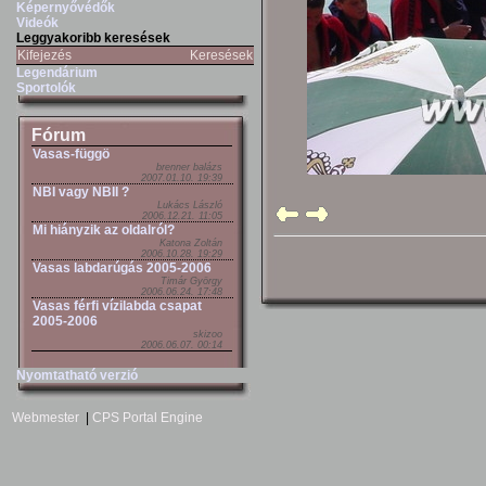
Képernyővédők
Videók
Leggyakoribb keresések
Kifejezés
Keresések
Legendárium
Sportolók
Fórum
Vasas-függö
brenner balázs
2007.01.10. 19:39
NBI vagy NBII ?
Lukács László
2006.12.21. 11:05
Mi hiányzik az oldalról?
Katona Zoltán
2006.10.28. 19:29
Vasas labdarúgás 2005-2006
Timár György
2006.06.24. 17:48
Vasas férfi vízilabda csapat
2005-2006
skizoo
2006.06.07. 00:14
Nyomtatható verzió
Webmester
|
CPS Portal Engine