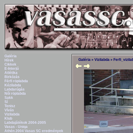
Galéria
Galéria
»
Vizilabda
»
Ferfi_vizil
Hírek
Cikkek
E-Interjú
Atlétika
Birkózás
Férfi röplabda
Kézilabda
Labdarúgás
Női röplabda
Sakk
Sí
Tenisz
Vívás
Vizilabda
Klub
Labdajátékok 2004-2005
Vasas - Uniqa
Athén 2004 Vasas SC eredmények