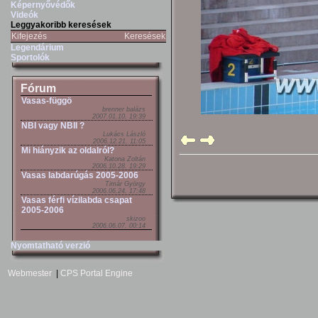
Képernyővédők
Videók
Leggyakoribb keresések
Kifejezés
Keresések
Legendárium
Sportolók
Fórum
Vasas-függö
brenner balázs
2007.01.10. 19:39
NBI vagy NBII ?
Lukács László
2006.12.21. 11:05
Mi hiányzik az oldalról?
Katona Zoltán
2006.10.28. 19:29
Vasas labdarúgás 2005-2006
Timár György
2006.06.24. 17:48
Vasas férfi vízilabda csapat
2005-2006
skizoo
2006.06.07. 00:14
Nyomtatható verzió
Webmester
|
CPS Portal Engine