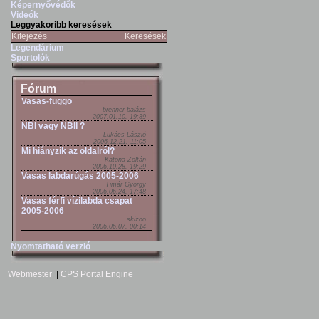
Képernyővédők
Videók
Leggyakoribb keresések
Kifejezés
Keresések
Legendárium
Sportolók
Fórum
Vasas-függö
brenner balázs
2007.01.10. 19:39
NBI vagy NBII ?
Lukács László
2006.12.21. 11:05
Mi hiányzik az oldalról?
Katona Zoltán
2006.10.28. 19:29
Vasas labdarúgás 2005-2006
Timár György
2006.06.24. 17:48
Vasas férfi vízilabda csapat
2005-2006
skizoo
2006.06.07. 00:14
Nyomtatható verzió
Webmester
|
CPS Portal Engine