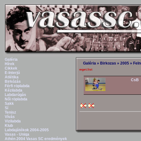
Galéria
Galéria
»
Birkozas
»
2005
»
Feln
Hírek
Cikkek
wget.list
E-Interjú
Atlétika
CsB
Birkózás
Férfi röplabda
Kézilabda
Labdarúgás
Női röplabda
Sakk
Sí
Tenisz
Vívás
Vizilabda
Klub
Labdajátékok 2004-2005
Vasas - Uniqa
Athén 2004 Vasas SC eredmények