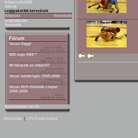
Képernyővédők
Videók
Leggyakoribb keresések
Kifejezés
Keresések
Legendárium
Sportolók
Fórum
Vasas-függö
brenner balázs
2007.01.10. 19:39
NBI vagy NBII ?
Lukács László
2006.12.21. 11:05
Mi hiányzik az oldalról?
Katona Zoltán
2006.10.28. 19:29
Vasas labdarúgás 2005-2006
Timár György
2006.06.24. 17:48
Vasas férfi vízilabda csapat
2005-2006
skizoo
2006.06.07. 00:14
Nyomtatható verzió
Webmester
|
CPS Portal Engine