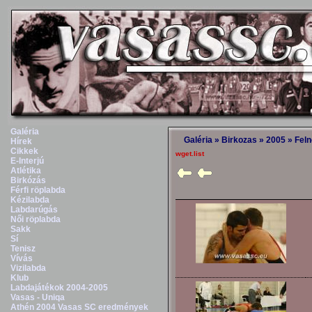
Galéria
Galéria
»
Birkozas
»
2005
»
Feln
Hírek
Cikkek
wget.list
E-Interjú
Atlétika
Birkózás
Férfi röplabda
Kézilabda
Labdarúgás
Női röplabda
Sakk
Sí
Tenisz
Vívás
Vizilabda
Klub
Labdajátékok 2004-2005
Vasas - Uniqa
Athén 2004 Vasas SC eredmények