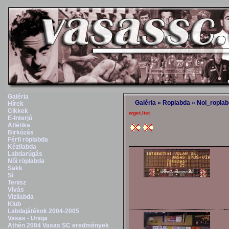
Galéria
Galéria
»
Roplabda
»
Noi_ropla
Hírek
Cikkek
wget.list
E-Interjú
Atlétika
Birkózás
Férfi röplabda
Kézilabda
Labdarúgás
Női röplabda
Sakk
Sí
Tenisz
Vívás
Vizilabda
Klub
Labdajátékok 2004-2005
Vasas - Uniqa
Athén 2004 Vasas SC eredmények