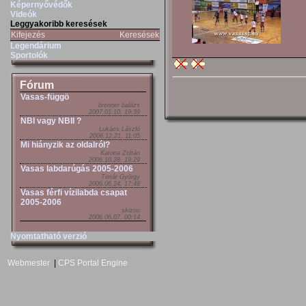
Képernyővédők
Videók
Leggyakoribb keresések
Kifejezés
Keresések
Legendárium
Sportolók
Fórum
Vasas-függö
brenner balázs
2007.01.10. 19:39
NBI vagy NBII ?
Lukács László
2006.12.21. 11:05
Mi hiányzik az oldalról?
Katona Zoltán
2006.10.28. 19:29
Vasas labdarúgás 2005-2006
Timár György
2006.06.24. 17:48
Vasas férfi vízilabda csapat
2005-2006
skizoo
2006.06.07. 00:14
Nyomtatható verzió
Webmester
|
CPS Portal Engine