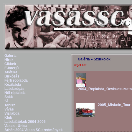
Galéria
Galéria
»
Szurkolok
Hírek
Cikkek
wget.list
E-Interjú
Atlétika
Birkózás
Férfi röplabda
Kézilabda
Labdarúgás
2004_Roplabda_Oevbucsuztato
Női röplabda
Sakk
Sí
2005_Miskolc_Tour
Tenisz
Vívás
Vizilabda
Klub
Labdajátékok 2004-2005
Vasas - Uniqa
Athén 2004 Vasas SC eredmények