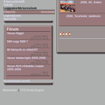
Képernyővédők
2006_06_Anket
Videók
Leggyakoribb keresések
Kifejezés
Keresések
Legendárium
2006_Szurkoloi_talalkozo
Sportolók
Fórum
Vasas-függö
brenner balázs
2007.01.10. 19:39
NBI vagy NBII ?
Lukács László
2006.12.21. 11:05
Mi hiányzik az oldalról?
Katona Zoltán
2006.10.28. 19:29
Vasas labdarúgás 2005-2006
Timár György
2006.06.24. 17:48
Vasas férfi vízilabda csapat
2005-2006
skizoo
2006.06.07. 00:14
Nyomtatható verzió
Webmester
|
CPS Portal Engine