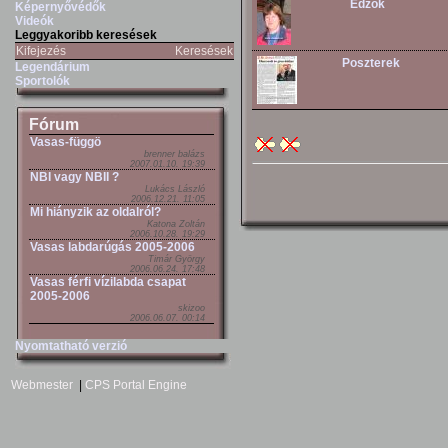
Edzok
Képernyővédők
Videók
Leggyakoribb keresések
Kifejezés
Keresések
Poszterek
Legendárium
Sportolók
Fórum
Vasas-függö
brenner balázs
2007.01.10. 19:39
NBI vagy NBII ?
Lukács László
2006.12.21. 11:05
Mi hiányzik az oldalról?
Katona Zoltán
2006.10.28. 19:29
Vasas labdarúgás 2005-2006
Timár György
2006.06.24. 17:48
Vasas férfi vízilabda csapat
2005-2006
skizoo
2006.06.07. 00:14
Nyomtatható verzió
Webmester
|
CPS Portal Engine