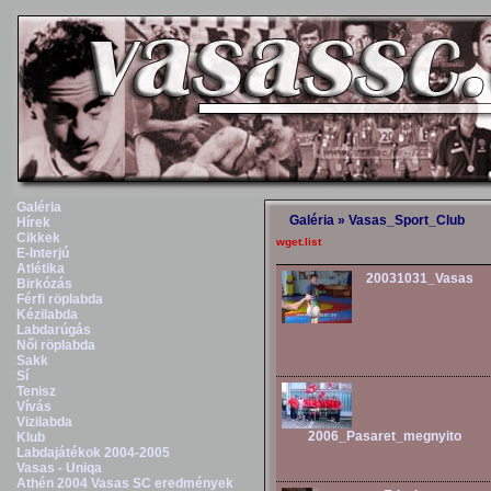
Galéria
Galéria
»
Vasas_Sport_Club
Hírek
Cikkek
wget.list
E-Interjú
Atlétika
20031031_Vasas
Birkózás
Férfi röplabda
Kézilabda
Labdarúgás
Női röplabda
Sakk
Sí
Tenisz
Vívás
Vizilabda
2006_Pasaret_megnyito
Klub
Labdajátékok 2004-2005
Vasas - Uniqa
Athén 2004 Vasas SC eredmények